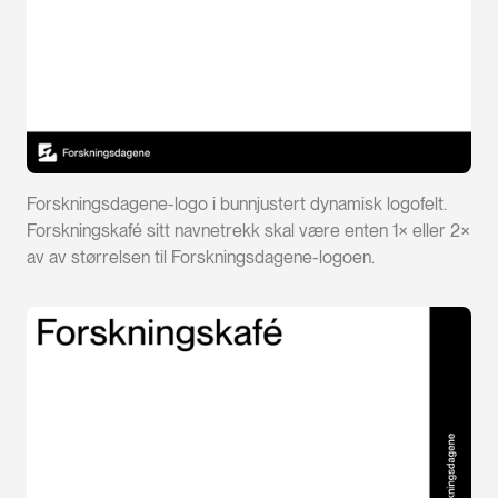
Forskningsdagene-logo i bunnjustert dynamisk logofelt.
Forskningskafé sitt navnetrekk skal være enten 1× eller 2×
av av størrelsen til Forskningsdagene-logoen.