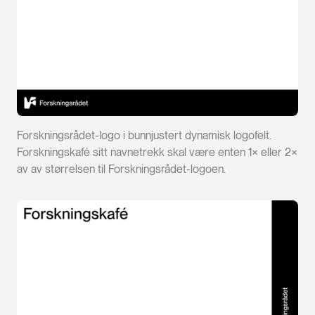
Forskningsrådet-logo i bunnjustert dynamisk logofelt.
Forskningskafé sitt navnetrekk skal være enten 1× eller 2×
av av størrelsen til Forskningsrådet-logoen.